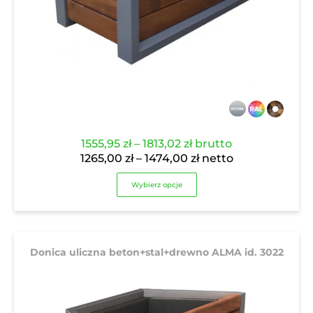
Zakres
1555,95
zł
–
1813,02
zł
brutto
cen:
Zakres
1265,00
zł
–
1474,00
zł
netto
od
cen:
Wybierz opcje
1555,95 zł
od
do
1265,00 zł
1813,02 zł
do
1474,00 zł
Donica uliczna beton+stal+drewno ALMA id. 3022