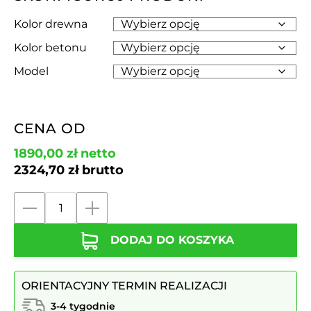
Kolor drewna
Kolor betonu
Model
CENA OD
1890,00
zł
netto
2324,70
zł
brutto
ilość
Donica
DODAJ DO KOSZYKA
parkowa
beton+drewno
LUNA
ORIENTACYJNY TERMIN REALIZACJI
id.
3015,
3-4 tygodnie