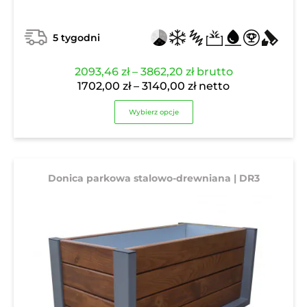
5 tygodni
Zakres
2093,46
zł
–
3862,20
zł
brutto
cen:
Zakres
1702,00
zł
–
3140,00
zł
netto
od
cen:
Wybierz opcje
2093,46 zł
od
do
1702,00 zł
3862,20 zł
do
3140,00 zł
Donica parkowa stalowo-drewniana | DR3