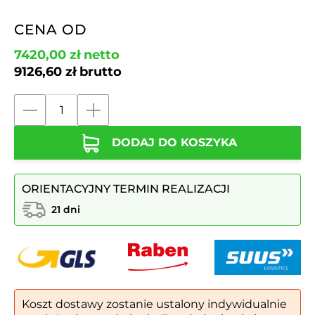
CENA OD
7420,00
zł
netto
9126,60
zł
brutto
ilość
Kosz
DODAJ DO KOSZYKA
GASTRO
III
Multifunkcyjny
ORIENTACYJNY TERMIN REALIZACJI
21 dni
Koszt dostawy zostanie ustalony indywidualnie