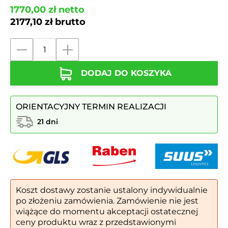
1770,00
zł
netto
2177,10
zł
brutto
ilość
Kosz
DODAJ DO KOSZYKA
zewnętrzny
na
nodze,
ORIENTACYJNY TERMIN REALIZACJI
ze
stali
21 dni
nierdzewnej
KNS
KR9
|
poj.
30l
Koszt dostawy zostanie ustalony indywidualnie
po złożeniu zamówienia. Zamówienie nie jest
wiążące do momentu akceptacji ostatecznej
ceny produktu wraz z przedstawionymi