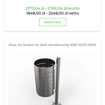
Zakres
2273,04
zł
–
2765,04
zł
brutto
cen:
Zakres
1848,00
zł
–
2248,00
zł
netto
od
cen:
Wybierz opcje
2273,04 zł
od
do
1848,00 zł
2765,04 zł
do
2248,00 zł
Kosz na śmieci ze stali nierdzewnej KNS 12.05 INOX