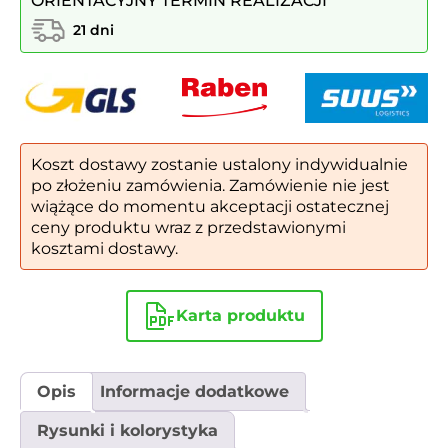
ORIENTACYJNY TERMIN REALIZACJI
kopułą
S
21 dni
SK11
|
poj.
40l
Koszt dostawy zostanie ustalony indywidualnie
po złożeniu zamówienia. Zamówienie nie jest
wiążące do momentu akceptacji ostatecznej
ceny produktu wraz z przedstawionymi
kosztami dostawy.
Karta produktu
Opis
Informacje dodatkowe
Rysunki i kolorystyka