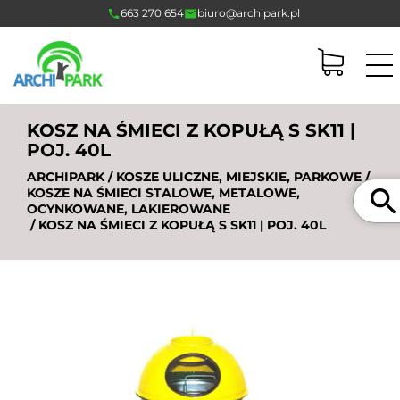
663 270 654
biuro@archipark.pl
KOSZ NA ŚMIECI Z KOPUŁĄ S SK11 |
POJ. 40L
ARCHIPARK
/
KOSZE ULICZNE, MIEJSKIE, PARKOWE
/
Szukaj
KOSZE NA ŚMIECI STALOWE, METALOWE,
OCYNKOWANE, LAKIEROWANE
/ KOSZ NA ŚMIECI Z KOPUŁĄ S SK11 | POJ. 40L