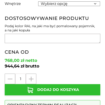
Wnętrze
DOSTOSOWYWANIE PRODUKTU
Podaj kolor RAL na jaki ma być pomalowany pojemnik,
a na jaki kopuła
CENA OD
768,00
zł
netto
944,64
zł
brutto
ilość
Kosz
DODAJ DO KOSZYKA
na
śmieci
z