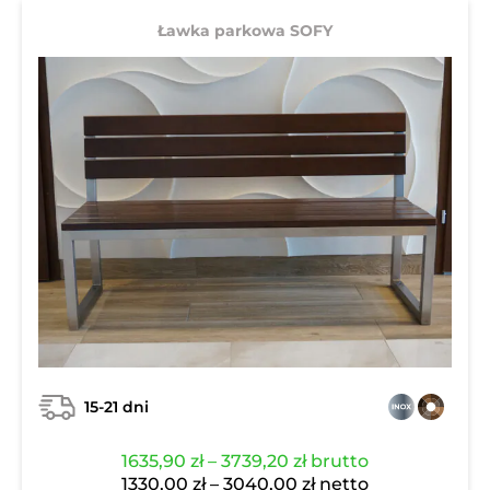
Ławka parkowa SOFY
15-21 dni
Zakres
1635,90
zł
–
3739,20
zł
brutto
cen:
Zakres
1330,00
zł
–
3040,00
zł
netto