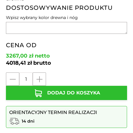
DOSTOSOWYWANIE PRODUKTU
Wpisz wybrany kolor drewna i nóg
CENA OD
3267,00
zł
netto
4018,41
zł
brutto
ilość
Ławka
DODAJ DO KOSZYKA
aluminiowa
z
oparciem
ORIENTACYJNY TERMIN REALIZACJI
w
stylu
14 dni
RETRO
nr