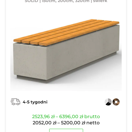
SOLID | 150cm, 200cm, 320cm | świerk
4-5 tygodni
Zakres
2523,96
zł
–
6396,00
zł
brutto
cen:
Zakres
2052,00
zł
–
5200,00
zł
netto
od
cen: