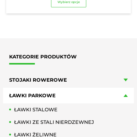
Wybierz opcje
2523,96 zł
od
do
2052,00 zł
6396,00 zł
do
5200,00 zł
KATEGORIE PRODUKTÓW
STOJAKI ROWEROWE
ŁAWKI PARKOWE
ŁAWKI STALOWE
ŁAWKI ZE STALI NIERDZEWNEJ
ŁAWKI ŻELIWNE