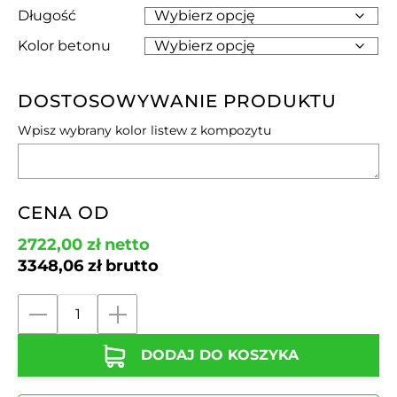
Długość
Kolor betonu
DOSTOSOWYWANIE PRODUKTU
Wpisz wybrany kolor listew z kompozytu
CENA OD
2722,00
zł
netto
3348,06
zł
brutto
ilość
Ławka
DODAJ DO KOSZYKA
betonowa
bez
oparcia