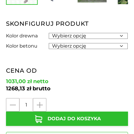
SKONFIGURUJ PRODUKT
Kolor drewna
Kolor betonu
CENA OD
1031,00
zł
netto
1268,13
zł
brutto
ilość
Ławka
DODAJ DO KOSZYKA
betonowa
na
dwóch