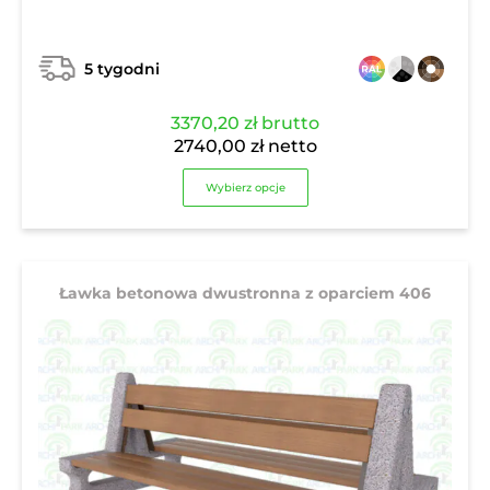
5 tygodni
3370,20
zł
brutto
2740,00
zł
netto
Wybierz opcje
Ławka betonowa dwustronna z oparciem 406