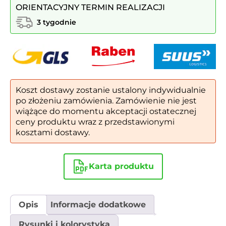
ORIENTACYJNY TERMIN REALIZACJI
nogach,
z
3 tygodnie
oparciem
416
Koszt dostawy zostanie ustalony indywidualnie
po złożeniu zamówienia. Zamówienie nie jest
wiążące do momentu akceptacji ostatecznej
ceny produktu wraz z przedstawionymi
kosztami dostawy.
Karta produktu
Opis
Informacje dodatkowe
Rysunki i kolorystyka