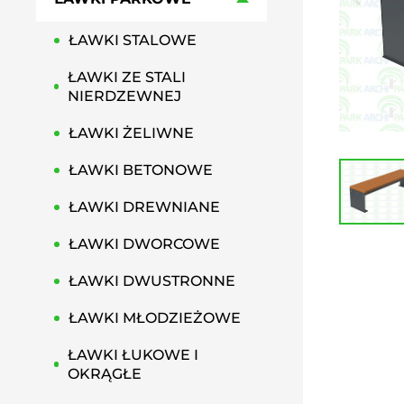
HAMAKI MIEJSKIE
ŁAWKI STALOWE
GRILLE PARKOWE, OSIEDLOWE
PRZYSIADKI MIEJSKIE
ŁAWKI ZE STALI
PERGOLE MIEJSKIE
NIERDZEWNEJ
ŁAWKI ŻELIWNE
ŁAWKI BETONOWE
ŁAWKI DREWNIANE
ŁAWKI DWORCOWE
ŁAWKI DWUSTRONNE
ŁAWKI MŁODZIEŻOWE
ŁAWKI ŁUKOWE I
OKRĄGŁE