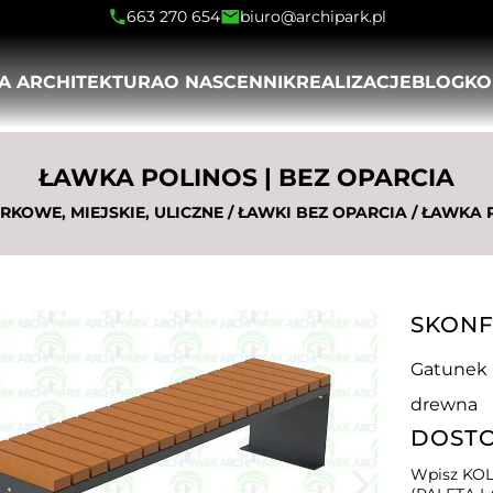
663 270 654
biuro@archipark.pl
A ARCHITEKTURA
O NAS
CENNIK
REALIZACJE
BLOG
KO
STOJAKI SZEREGOWE
ŁAWKI STALOWE
KOSZE NA ŚMIECI STALOWE
DONICE STALOWO DREWNIANE
SŁUPKI STALOWE I ŻELIWNE
BARIERKI TRAWNIKOWE
ŁAWOSTOŁY
WIATY ROWEROWE NA 5 STANOWISK
STOJAKI TYPU U
ŁAWKI ZE STALI NIERDZEWNEJ
KOSZE NA ŚMIECI STALOWE Z DREWNEM
DONICE STALOWE
STOŁY PARKOWE
WIATY ROWEROWE NA 10 STANOWISK
ŁAWKA POLINOS | BEZ OPARCIA
STOJAKI SPIRALNE NA ROWERY
ŁAWKI ŻELIWNE
KOSZE NA ŚMIECI ZE STALI NIERDZEWNEJ
DONICE ZE STALI NIERDZEWNEJ
WIATY ROWEROWE NA 15 STANOWISK
STOJAKI ROWEROWE DWUPOZIOMOWE
ŁAWKI BETONOWE
KOSZE DO SEGREGACJI ŚMIECI NA ZEWNĄTRZ
DONICE BETONOWE
WIATY ROWEROWE NA 20 STANOWISK
RKOWE, MIEJSKIE, ULICZNE
/
ŁAWKI BEZ OPARCIA
/ ŁAWKA P
STOJAKI Z REKLAMĄ
ŁAWKI DREWNIANE
KOSZE BETONOWE
WIATY ROWEROWE NA 25 STANOWISK
STOJAKI EKSPOZYCYJNE NA ROWERY
ŁAWKI DWORCOWE
KOSZE ŻELIWNE
WIATY ROWEROWE NA 30 STANOWISK
STOJAKI NA ROWERY DZIECIĘCE
ŁAWKI DWUSTRONNE
KOSZE NA PSIE ODCHODY
WIATY ROWEROWE DWUSTRONNE
STOJAKI ŚCIENNE NA ROWERY
ŁAWKI MŁODZIEŻOWE
KOSZE NA ŚMIECI TRANSPARENTNE
STOJAKI OGUMOWANE
ŁAWKI ŁUKOWE I OKRĄGŁE
KOSZE MIEJSKIE Z LISTWAMI Z KOMPOZYTU
SKONF
STOJAKI MODUŁOWE
KRZESŁA MIEJSKIE
KOSZE NA ŚMIECI RETRO
CYJNE
PODPÓRKI DLA ROWERÓW
ŁAWKI Z DESKAMI Z TWORZYWA
KOSZE NA ŚMIECI Z DASZKIEM
Gatunek
STOJAKI NA HULAJNOGI
ŁAWKI ALUMINIOWE
KOSZE NA ŚMIECI NA SŁUPKU
drewna
WIESZAKI ROWEROWE
ŁAWKI BEZ OPARCIA
KOSZE NA ŚMIECI WG PRZEZNACZENIA
STOJAKI ROWEROWE CIEKAWE KSZTAŁTY
ŁAWKI Z DONICAMI
DOST
STACJE NAPRAWY ROWERÓW
ŁAWKI SOLARNE
ŁAWKI WG PRZEZNACZENIA
Wpisz KOL