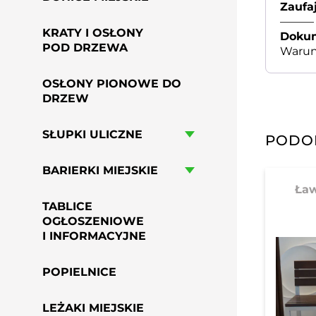
Zaufa
———
KRATY I OSŁONY
Dokum
POD DRZEWA
Warunk
OSŁONY PIONOWE DO
DRZEW
SŁUPKI ULICZNE
PODO
BARIERKI MIEJSKIE
Ła
TABLICE
OGŁOSZENIOWE
I INFORMACYJNE
POPIELNICE
LEŻAKI MIEJSKIE