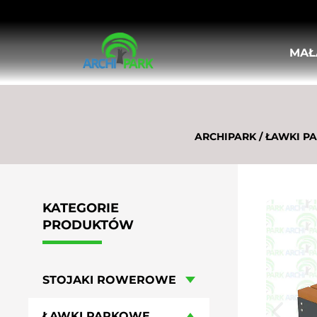
MAŁ
STOJAKI ROWEROWE
ŁAWKI PARKOWE
KOSZE ULICZNE, MIEJSKIE
DONICE MIEJSKIE
ARCHIPARK
/
ŁAWKI PA
KRATY I OSŁONY POD DRZEWA
OSŁONY PIONOWE DO DRZEW
SŁUPKI ULICZNE
BARIERKI MIEJSKIE
KATEGORIE
TABLICE OGŁOSZENIOWE I INFORMA
PRODUKTÓW
POPIELNICE
LEŻAKI MIEJSKIE
HUŚTAWKI MIEJSKIE
STOJAKI ROWEROWE
MEBLE OGRODOWO-PIKNIKOWE
WIATY ROWEROWE
ŁAWKI PARKOWE
STOŁY DO GIER