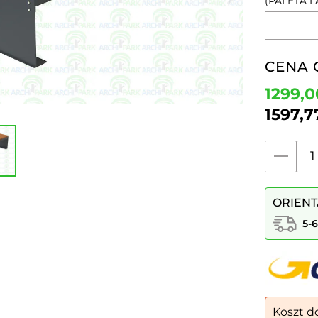
(PALETA 
CENA 
1299,
1597,
ilość
Ławka
POLINOS
ORIENT
|
bez
5-
oparcia
Koszt d