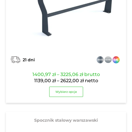
21 dni
Zakres
1400,97
zł
–
3225,06
zł
brutto
cen:
Zakres
1139,00
zł
–
2622,00
zł
netto
od
cen:
Wybierz opcje
1400,97 zł
od
do
1139,00 zł
3225,06 zł
do
2622,00 zł
Spocznik stalowy warszawski