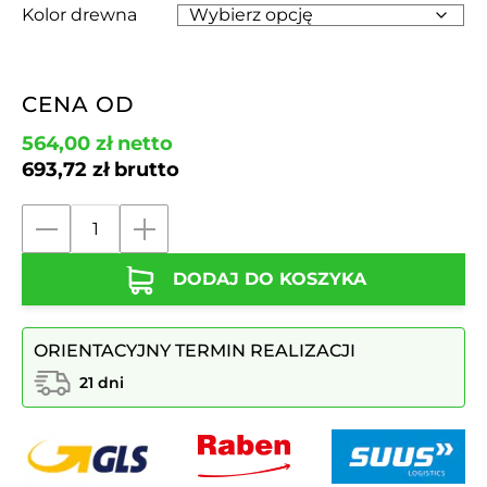
Kolor drewna
CENA OD
564,00
zł
netto
693,72
zł
brutto
ilość
Przysiadka
DODAJ DO KOSZYKA
miejska
na
1
ORIENTACYJNY TERMIN REALIZACJI
nodze
nr.
21 dni
5