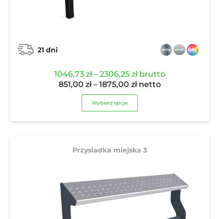
21 dni
Zakres
1046,73
zł
–
2306,25
zł
brutto
Zakres
cen:
851,00
zł
–
1875,00
zł
netto
cen:
od
Wybierz opcje
od
1046,73 zł
851,00 zł
do
do
2306,25 zł
1875,00 zł
Przysiadka miejska 3