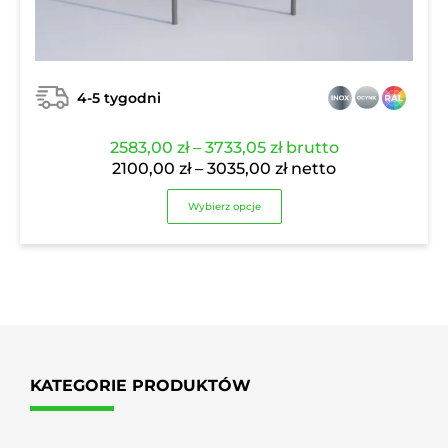
4-5 tygodni
Zakres
2583,00
zł
–
3733,05
zł
brutto
cen:
Zakres
2100,00
zł
–
3035,00
zł
netto
od
cen:
Wybierz opcje
2583,00 zł
od
do
2100,00 zł
3733,05 zł
do
3035,00 zł
KATEGORIE PRODUKTÓW