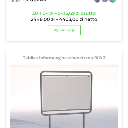
Zakres
3011,04
zł
–
5415,69
zł
brutto
cen:
Zakres
2448,00
zł
–
4403,00
zł
netto
od
cen:
Wybierz opcje
3011,04 zł
od
do
2448,00 zł
5415,69 zł
do
4403,00 zł
Tablica informacyjna zewnętrzna RIO 3