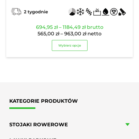
2 tygodnie
Zakres
694,95
zł
–
1184,49
zł
brutto
cen:
Zakres
565,00
zł
–
963,00
zł
netto
od
cen:
Wybierz opcje
694,95 zł
od
do
565,00 zł
1184,49 zł
do
963,00 zł
KATEGORIE PRODUKTÓW
STOJAKI ROWEROWE