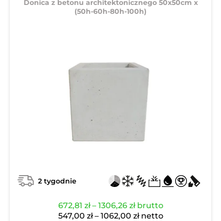
Donica z betonu architektonicznego 50x50cm x
(50h-60h-80h-100h)
2 tygodnie
Zakres
672,81
zł
–
1306,26
zł
brutto
cen:
Zakres
547,00
zł
–
1062,00
zł
netto