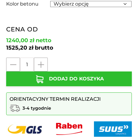
Kolor betonu
CENA OD
1240,00
zł
netto
1525,20
zł
brutto
ilość
Donica
DODAJ DO KOSZYKA
betonowa
trójkątna
ALMA
ORIENTACYJNY TERMIN REALIZACJI
id.
3021
3-4 tygodnie