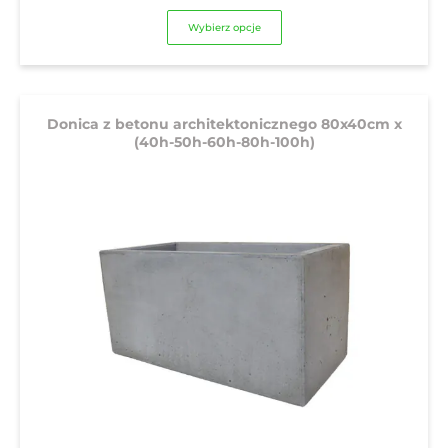
od
cen:
Wybierz opcje
672,81 zł
od
do
547,00 zł
1306,26 zł
do
1062,00 zł
Donica z betonu architektonicznego 80x40cm x
(40h-50h-60h-80h-100h)