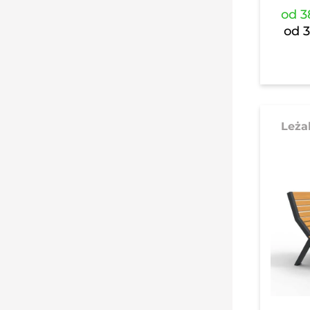
od
3
od
Leża