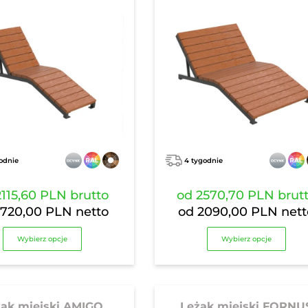
odnie
4 tygodnie
2115,60 PLN
brutto
od
2570,70 PLN
brut
1720,00 PLN
netto
od
2090,00 PLN
nett
Wybierz opcje
Wybierz opcje
żak miejski AMIGO
Leżak miejski FORNU