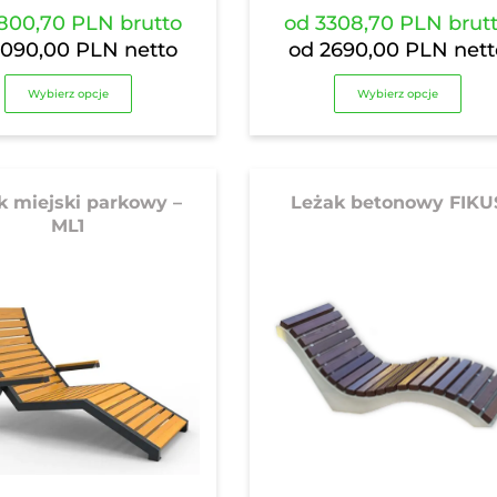
800,70 PLN
brutto
od
3308,70 PLN
brut
3090,00 PLN
netto
od
2690,00 PLN
nett
Wybierz opcje
Wybierz opcje
k miejski parkowy –
Leżak betonowy FIKU
ML1