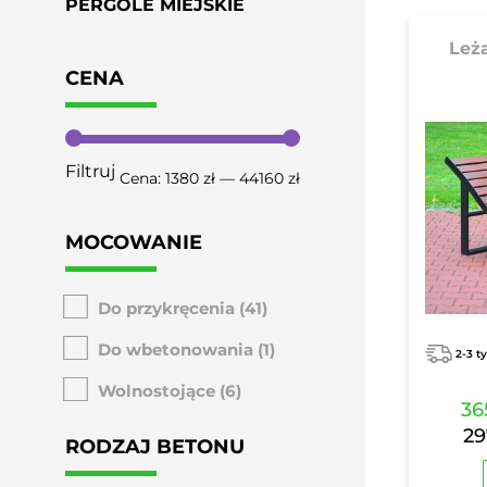
PERGOLE MIEJSKIE
Leż
CENA
Filtruj
Cena:
1380 zł
—
44160 zł
MOCOWANIE
Do przykręcenia
(41)
Do wbetonowania
(1)
2-3 t
Wolnostojące
(6)
36
29
RODZAJ BETONU