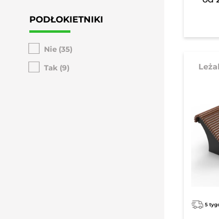
PODŁOKIETNIKI
Nie
(35)
Leża
Tak
(9)
5 tyg