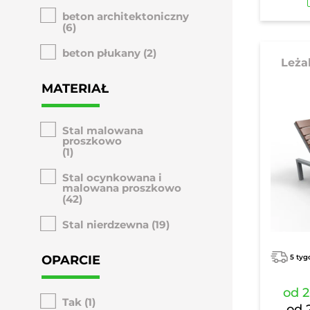
beton architektoniczny
(6)
beton płukany
(2)
Leża
MATERIAŁ
Stal malowana
proszkowo
(1)
Stal ocynkowana i
malowana proszkowo
(42)
Stal nierdzewna
(19)
OPARCIE
5 tyg
od
2
Tak
(1)
od