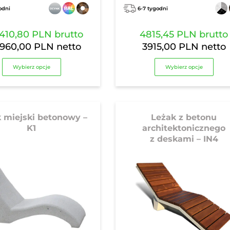
odni
6-7 tygodni
410,80 PLN
brutto
4815,45 PLN
brutto
1960,00 PLN
netto
3915,00 PLN
netto
Wybierz opcje
Wybierz opcje
 miejski betonowy –
Leżak z betonu
K1
architektonicznego
z deskami – IN4