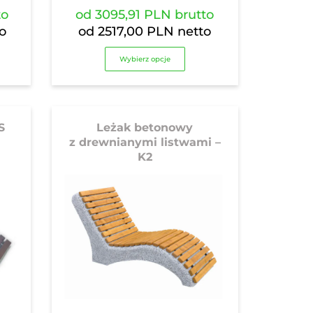
to
od
3095,91 PLN
brutto
o
od
2517,00 PLN
netto
Wybierz opcje
S
Leżak betonowy
z drewnianymi listwami –
K2