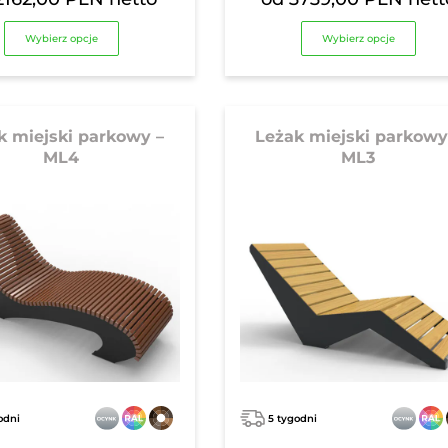
Wybierz opcje
Wybierz opcje
k miejski parkowy –
Leżak miejski parkowy
ML4
ML3
odni
5 tygodni