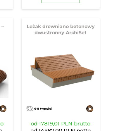
 –
Leżak drewniano betonowy
dwustronny ArchiSet
6-8 tygodni
to
od
17819,01 PLN
brutto
o
od
14487,00 PLN
netto