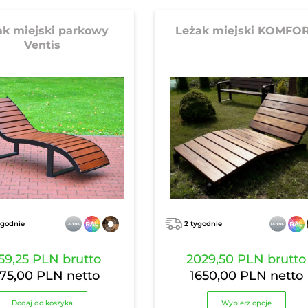
ak miejski parkowy
Leżak miejski KOMFO
Ventis
ygodnie
2 tygodnie
59,25 PLN
brutto
2029,50 PLN
brutto
75,00 PLN
netto
1650,00 PLN
netto
Dodaj do koszyka
Wybierz opcje