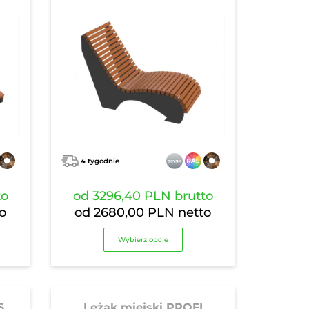
4 tygodnie
to
od
3296,40 PLN
brutto
o
od
2680,00 PLN
netto
Wybierz opcje
S
Leżak miejski PROFI