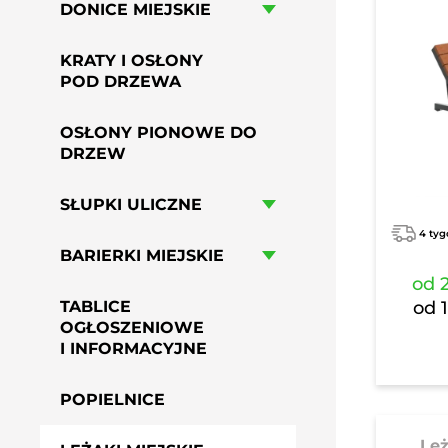
DONICE MIEJSKIE
HAMAKI MIEJSKIE
GRILLE PARKOWE, OSIEDLOWE
KRATY I OSŁONY
PRZYSIADKI MIEJSKIE
POD DRZEWA
PERGOLE MIEJSKIE
OSŁONY PIONOWE DO
DRZEW
SŁUPKI ULICZNE
4 tyg
BARIERKI MIEJSKIE
od
TABLICE
od
OGŁOSZENIOWE
I INFORMACYJNE
POPIELNICE
Le