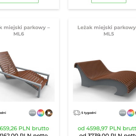
k miejski parkowy –
Leżak miejski parkowy
ML6
ML5
odni
5 tygodni
659,26 PLN
brutto
od
4598,97 PLN
brut
2162,00 PLN
netto
od
3739,00 PLN
nett