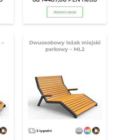
Wybierz opcje
 –
Dwuosobowy leżak miejski
parkowy – ML2
5 tygodni