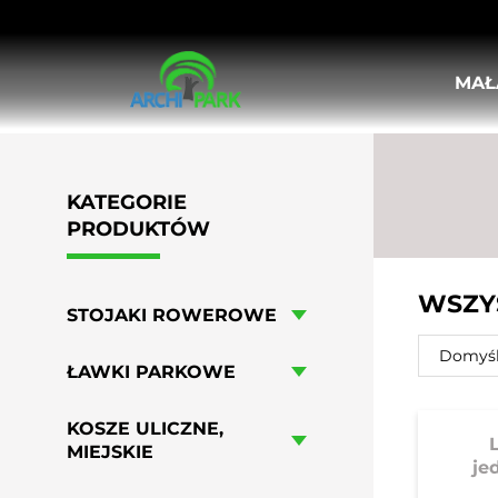
MAŁ
STOJAKI ROWEROWE
ŁAWKI PARKOWE
KOSZE ULICZNE, MIEJSKIE
KATEGORIE
DONICE MIEJSKIE
PRODUKTÓW
KRATY I OSŁONY POD DRZEWA
OSŁONY PIONOWE DO DRZEW
SŁUPKI ULICZNE
WSZY
BARIERKI MIEJSKIE
STOJAKI ROWEROWE
TABLICE OGŁOSZENIOWE I INFORMA
Domyśl
POPIELNICE
ŁAWKI PARKOWE
LEŻAKI MIEJSKIE
HUŚTAWKI MIEJSKIE
KOSZE ULICZNE,
MEBLE OGRODOWO-PIKNIKOWE
MIEJSKIE
je
WIATY ROWEROWE
STOŁY DO GIER