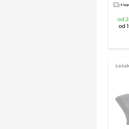
5 tyg
od
2
od
Leżak