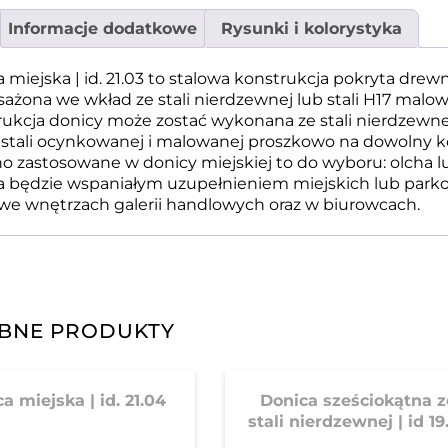
Informacje dodatkowe
Rysunki i kolorystyka
 miejska | id. 21.03 to stalowa konstrukcja pokryta dr
żona we wkład ze stali nierdzewnej lub stali H17 malo
rukcja donicy może zostać wykonana ze stali nierdzewn
 stali ocynkowanej i malowanej proszkowo na dowolny k
 zastosowane w donicy miejskiej to do wyboru: olcha lu
 będzie wspaniałym uzupełnieniem miejskich lub parkow
we wnętrzach galerii handlowych oraz w biurowcach.
BNE PRODUKTY
a miejska | id. 21.04
Donica sześciokątna z
stali nierdzewnej | id 19