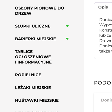
Opis
OSŁONY PIONOWE DO
DRZEW
Donica
Wyposa
SŁUPKI ULICZNE
Konst
lub ze
BARIERKI MIEJSKIE
Drewno
Donica
także 
TABLICE
OGŁOSZENIOWE
I INFORMACYJNE
POPIELNICE
PODO
LEŻAKI MIEJSKIE
Donic
HUŚTAWKI MIEJSKIE