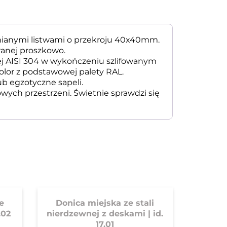
ewnianymi listwami o przekroju 40x40mm.
wanej proszkowo.
ej AISI 304 w wykończeniu szlifowanym
olor z podstawowej palety RAL.
b egzotyczne sapeli.
ych przestrzeni. Świetnie sprawdzi się
e
Donica miejska ze stali
.02
nierdzewnej z deskami | id.
17.01