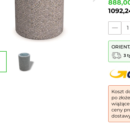
888,0
1092,
ilość
Kosz
betonow
ORIENT
okrągły
id.
3 
114
|
beton
płukany
+
kruszyw
Koszt d
po złoż
wiążące
ceny pr
dostawy