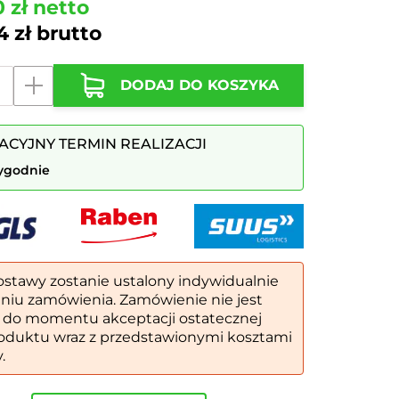
0
zł
netto
24
zł
brutto
DODAJ DO KOSZYKA
y
ACYJNY TERMIN REALIZACJI
tygodnie
o
ostawy zostanie ustalony indywidualnie
eniu zamówienia. Zamówienie nie jest
 do momentu akceptacji ostatecznej
oduktu wraz z przedstawionymi kosztami
.