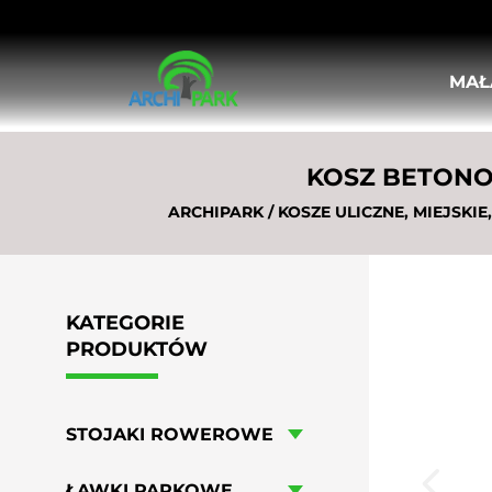
MAŁ
STOJAKI ROWEROWE
ŁAWKI PARKOWE
KOSZ BETONOW
KOSZE ULICZNE, MIEJSKIE
DONICE MIEJSKIE
ARCHIPARK
/
KOSZE ULICZNE, MIEJSKI
KRATY I OSŁONY POD DRZEWA
OSŁONY PIONOWE DO DRZEW
SŁUPKI ULICZNE
BARIERKI MIEJSKIE
KATEGORIE
TABLICE OGŁOSZENIOWE I INFORMA
PRODUKTÓW
POPIELNICE
LEŻAKI MIEJSKIE
HUŚTAWKI MIEJSKIE
STOJAKI ROWEROWE
MEBLE OGRODOWO-PIKNIKOWE
WIATY ROWEROWE
ŁAWKI PARKOWE
STOŁY DO GIER