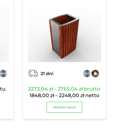
21 dni
Zakres
ktu
2273,04
zł
–
2765,04
zł
brutto
cen:
Zakres
1848,00
zł
–
2248,00
zł
netto
od
cen:
Wybierz opcje
2273,04 zł
od
do
1848,00 zł
2765,04 zł
do
2248,00 zł