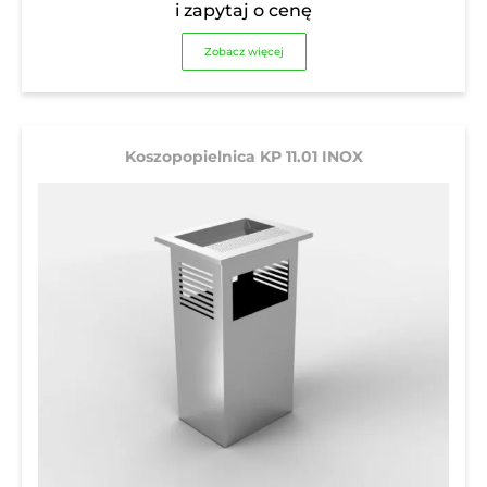
i zapytaj o cenę
Zobacz więcej
Koszopopielnica KP 11.01 INOX