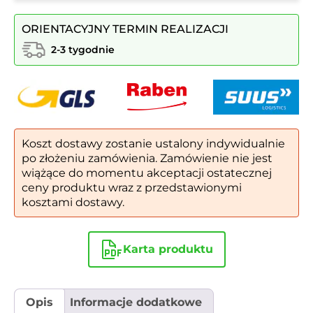
segregacji
ATENA
ORIENTACYJNY TERMIN REALIZACJI
III
obustronna
2-3 tygodnie
owalna
2x114l
+
1x127l
|
Napisy
Koszt dostawy zostanie ustalony indywidualnie
folia
po złożeniu zamówienia. Zamówienie nie jest
samoprzylepna
wiążące do momentu akceptacji ostatecznej
ceny produktu wraz z przedstawionymi
kosztami dostawy.
Karta produktu
Opis
Informacje dodatkowe