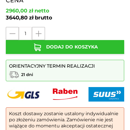
CENA
2960,00
zł
netto
3640,80
zł
brutto
ilość
Kosz
DODAJ DO KOSZYKA
do
segregacji
KS
ORIENTACYJNY TERMIN REALIZACJI
HALIA
III
21 dni
60l
|
Napisy
folia
samoprzylepna
Koszt dostawy zostanie ustalony indywidualnie
po złożeniu zamówienia. Zamówienie nie jest
wiążące do momentu akceptacji ostatecznej