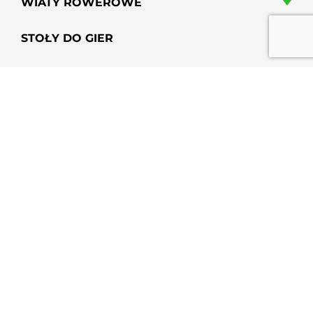
WIATY ROWEROWE
STOŁY DO GIER
HAMAKI MIEJSKIE
GRILLE PARKOWE, OSIEDLOWE
PRZYSIADKI MIEJSKIE
PERGOLE MIEJSKIE