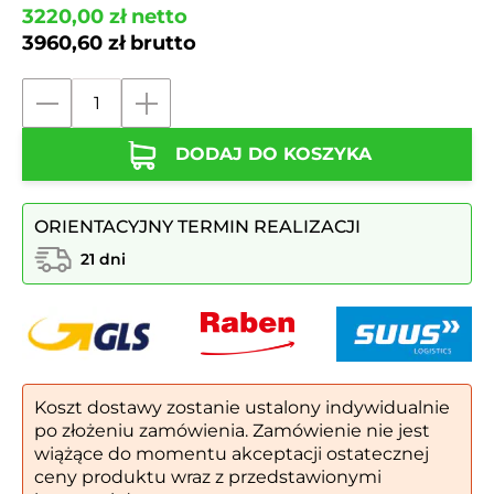
3220,00
zł
netto
3960,60
zł
brutto
ilość
Kosz
DODAJ DO KOSZYKA
do
segregacji
KS
ORIENTACYJNY TERMIN REALIZACJI
IRIS
IV
21 dni
40l
|
Napisy
Laser
Koszt dostawy zostanie ustalony indywidualnie
po złożeniu zamówienia. Zamówienie nie jest
wiążące do momentu akceptacji ostatecznej
ceny produktu wraz z przedstawionymi