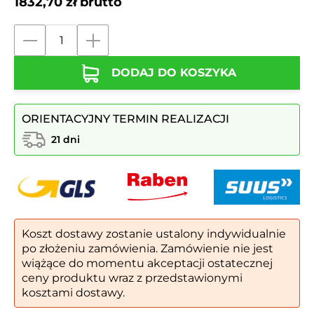
1832,70
zł
brutto
ilość
Kosz
DODAJ DO KOSZYKA
na
śmieci
ze
ORIENTACYJNY TERMIN REALIZACJI
stali
nierdzewnej
21 dni
KNS
12.05
INOX
Koszt dostawy zostanie ustalony indywidualnie
po złożeniu zamówienia. Zamówienie nie jest
wiążące do momentu akceptacji ostatecznej
ceny produktu wraz z przedstawionymi
kosztami dostawy.