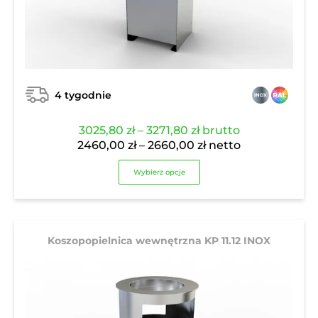
4 tygodnie
Zakres
3025,80
zł
–
3271,80
zł
brutto
cen:
Zakres
2460,00
zł
–
2660,00
zł
netto
od
cen:
Wybierz opcje
3025,80 zł
od
do
2460,00 zł
3271,80 zł
do
2660,00 zł
Koszopopielnica wewnętrzna KP 11.12 INOX