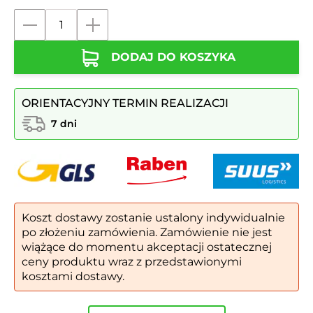
ilość
Kosz
DODAJ DO KOSZYKA
na
śmieci
LION
ORIENTACYJNY TERMIN REALIZACJI
7 dni
Koszt dostawy zostanie ustalony indywidualnie
po złożeniu zamówienia. Zamówienie nie jest
wiążące do momentu akceptacji ostatecznej
ceny produktu wraz z przedstawionymi
kosztami dostawy.