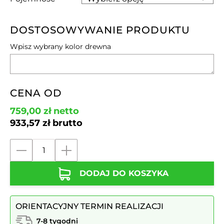
DOSTOSOWYWANIE PRODUKTU
Wpisz wybrany kolor drewna
CENA OD
759,00
zł
netto
933,57
zł
brutto
ilość
Kosz
DODAJ DO KOSZYKA
okrągły
na
żeliwnej
ORIENTACYJNY TERMIN REALIZACJI
nodze
MAR9
7-8 tygodni