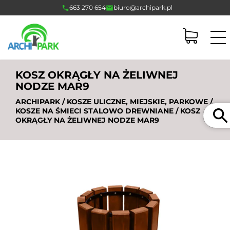
663 270 654
biuro@archipark.pl
KOSZ OKRĄGŁY NA ŻELIWNEJ
NODZE MAR9
ARCHIPARK
/
KOSZE ULICZNE, MIEJSKIE, PARKOWE
/
Szukaj
KOSZE NA ŚMIECI STALOWO DREWNIANE
/ KOSZ
OKRĄGŁY NA ŻELIWNEJ NODZE MAR9