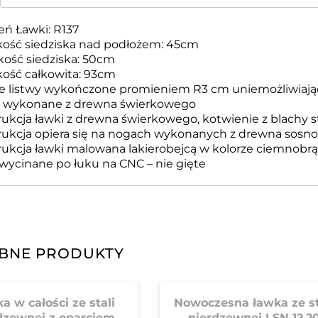
eń Ławki: R137
ość siedziska nad podłożem: 45cm
kość siedziska: 50cm
ość całkowita: 93cm
ne listwy wykończone promieniem R3 cm uniemożliwiają
y wykonane z drewna świerkowego
ukcja ławki z drewna świerkowego, kotwienie z blachy 
rukcja opiera się na nogach wykonanych z drewna sos
rukcja ławki malowana lakierobejcą w kolorze ciemnobr
wycinane po łuku na CNC – nie gięte
BNE PRODUKTY
a w całości ze stali
Nowoczesna ławka ze st
dzewnej z oparciem
nierdzewnej LSN 12.2