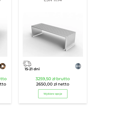
15-21 dni
res
tto
3259,50
zł
brutto
:
kres
tto
2650,00
zł
netto
:
,40 zł
Wybierz opcje
0,00 zł
,70 zł
0,00 zł