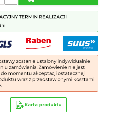
ACYJNY TERMIN REALIZACJI
a
dni
ostawy zostanie ustalony indywidualnie
eniu zamówienia. Zamówienie nie jest
 do momentu akceptacji ostatecznej
oduktu wraz z przedstawionymi kosztami
.
Karta produktu