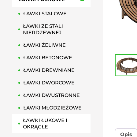
HAMAKI MIEJSKIE
ŁAWKI STALOWE
GRILLE PARKOWE, OSIEDLOWE
PRZYSIADKI MIEJSKIE
ŁAWKI ZE STALI
PERGOLE MIEJSKIE
NIERDZEWNEJ
ŁAWKI ŻELIWNE
ŁAWKI BETONOWE
ŁAWKI DREWNIANE
ŁAWKI DWORCOWE
ŁAWKI DWUSTRONNE
ŁAWKI MŁODZIEŻOWE
ŁAWKI ŁUKOWE I
OKRĄGŁE
Opis