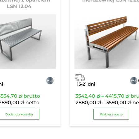
LSN 12.04
ni
15-21 dni
Zak
3554,70
zł
brutto
3542,40
zł
–
4415,70
zł
bru
cen
Za
2890,00
zł
netto
2880,00
zł
–
3590,00
zł
ne
od
cen
Dodaj do koszyka
Wybierz opcje
3542
od
do
288
4415
do
359