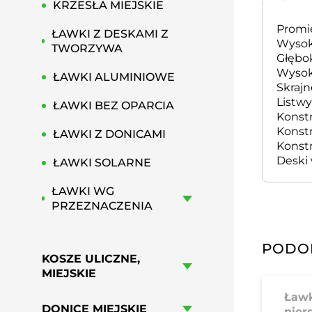
KRZESŁA MIEJSKIE
Promi
ŁAWKI Z DESKAMI Z
Wysok
TWORZYWA
Głębo
Wysok
ŁAWKI ALUMINIOWE
Skraj
Listw
ŁAWKI BEZ OPARCIA
Konstr
Konst
ŁAWKI Z DONICAMI
Konst
Deski 
ŁAWKI SOLARNE
ŁAWKI WG
PRZEZNACZENIA
PODO
KOSZE ULICZNE,
MIEJSKIE
Ławk
DONICE MIEJSKIE
nier