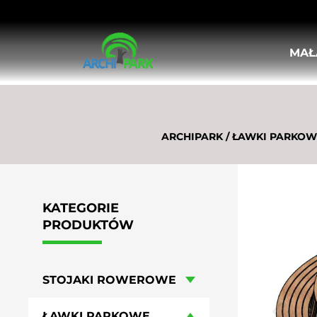
MAŁ
STOJAKI ROWEROWE
ŁAWKI PARKOWE
KOSZE ULICZNE, MIEJSKIE
DONICE MIEJSKIE
ARCHIPARK
/
ŁAWKI PARKOWE
KRATY I OSŁONY POD DRZEWA
OSŁONY PIONOWE DO DRZEW
SŁUPKI ULICZNE
BARIERKI MIEJSKIE
KATEGORIE
TABLICE OGŁOSZENIOWE I INFORMA
PRODUKTÓW
POPIELNICE
LEŻAKI MIEJSKIE
HUŚTAWKI MIEJSKIE
STOJAKI ROWEROWE
MEBLE OGRODOWO-PIKNIKOWE
WIATY ROWEROWE
ŁAWKI PARKOWE
STOŁY DO GIER