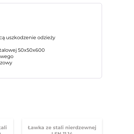
cą uszkodzenie odzieży
stalowej 50x50x600
nowego
ązowy
ali
Ławka ze stali nierdzewnej
0
LSN 11.14