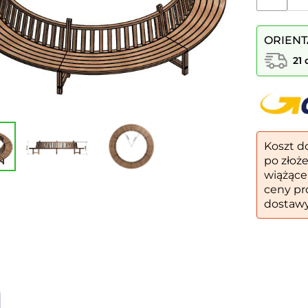
ilość
Ławka
okalająca
ORIENT
drewnian
nr
21 
1
Koszt d
po złoż
wiążące
ceny pr
dostawy