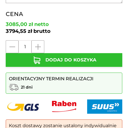
CENA
3085,00
zł
netto
3794,55
zł
brutto
ilość
Ławka
DODAJ DO KOSZYKA
ze
stali
nierdzewnej
ORIENTACYJNY TERMIN REALIZACJI
bez
oparcia
21 dni
MAR7
Koszt dostawy zostanie ustalony indywidualnie