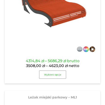
Zakres
4314,84
zł
–
5686,29
zł
brutto
cen:
Zakres
3508,00
zł
–
4623,00
zł
netto
od
cen:
Wybierz opcje
4314,84 zł
od
do
3508,00 zł
5686,29 zł
do
4623,00 zł
Leżak miejski parkowy – ML1