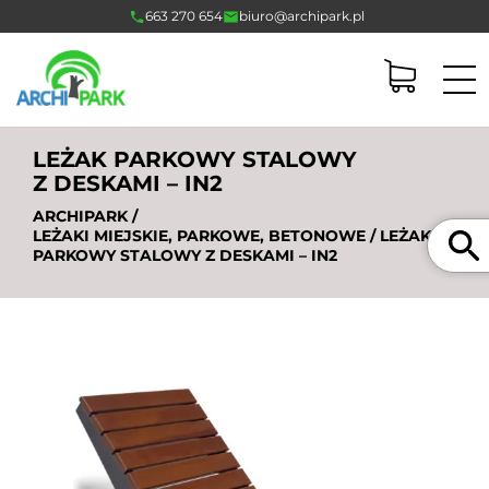
663 270 654
biuro@archipark.pl
LEŻAK PARKOWY STALOWY
Z DESKAMI – IN2
ARCHIPARK
/
Szukaj
LEŻAKI MIEJSKIE, PARKOWE, BETONOWE
/ LEŻAK
PARKOWY STALOWY Z DESKAMI – IN2