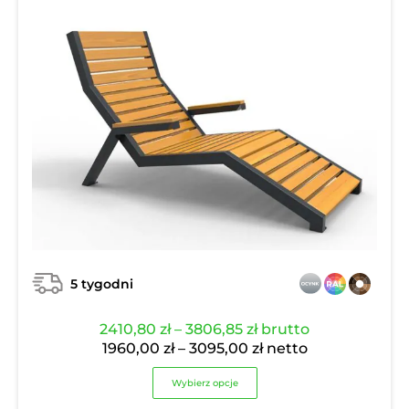
5 tygodni
Zakres
2410,80
zł
–
3806,85
zł
brutto
cen:
Zakres
1960,00
zł
–
3095,00
zł
netto
od
cen:
Wybierz opcje
2410,80 zł
od
do
1960,00 zł