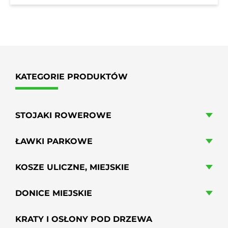
3806,85 zł
do
3095,00 zł
KATEGORIE PRODUKTÓW
STOJAKI ROWEROWE
ŁAWKI PARKOWE
KOSZE ULICZNE, MIEJSKIE
DONICE MIEJSKIE
KRATY I OSŁONY POD DRZEWA