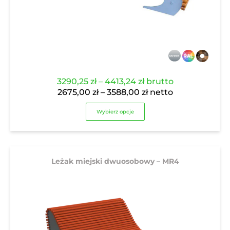
Zakres
3290,25
zł
–
4413,24
zł
brutto
cen:
Zakres
2675,00
zł
–
3588,00
zł
netto
od
cen:
Wybierz opcje
3290,25 zł
od
do
2675,00 zł
4413,24 zł
do
3588,00 zł
Leżak miejski dwuosobowy – MR4