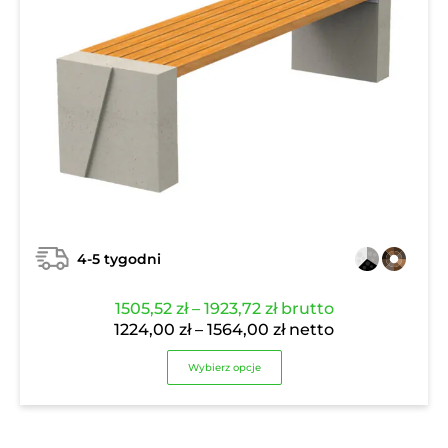
4-5 tygodni
Zakres
1505,52
zł
–
1923,72
zł
brutto
cen:
Zakres
1224,00
zł
–
1564,00
zł
netto
od
cen:
Wybierz opcje
1505,52 zł
od
do
1224,00 zł
1923,72 zł
do
1564,00 zł