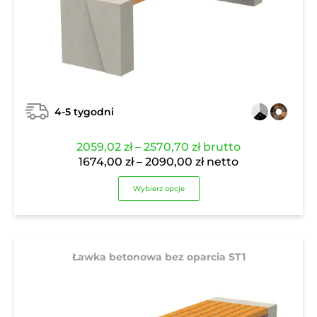
4-5 tygodni
Zakres
2059,02
zł
–
2570,70
zł
brutto
cen:
Zakres
1674,00
zł
–
2090,00
zł
netto
od
cen:
Wybierz opcje
2059,02 zł
od
do
1674,00 zł
2570,70 zł
do
2090,00 zł
Ławka betonowa bez oparcia ST1