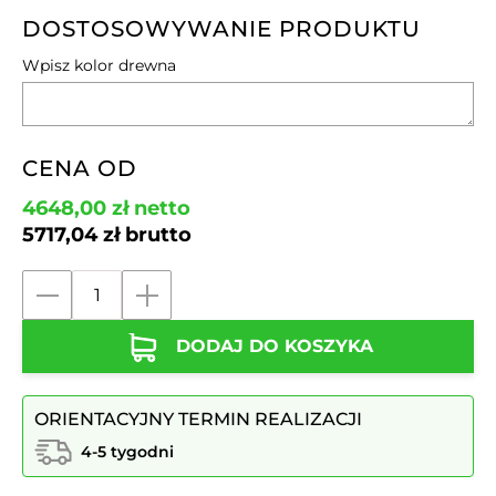
DOSTOSOWYWANIE PRODUKTU
Wpisz kolor drewna
CENA OD
4648,00
zł
netto
5717,04
zł
brutto
ilość
Zestaw
DODAJ DO KOSZYKA
Mebli
Piknikowych
ST
ORIENTACYJNY TERMIN REALIZACJI
|
ławki
4-5 tygodni
bez
oparcia