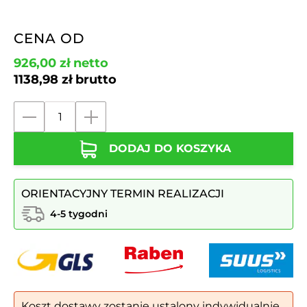
CENA OD
926,00
zł
netto
1138,98
zł
brutto
ilość
Popielnica
DODAJ DO KOSZYKA
nr.
12
ORIENTACYJNY TERMIN REALIZACJI
4-5 tygodni
Koszt dostawy zostanie ustalony indywidualnie