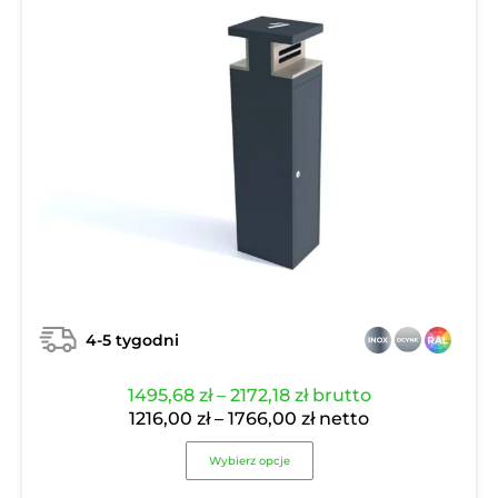
4-5 tygodni
Zakres
1495,68
zł
–
2172,18
zł
brutto
cen:
Zakres
1216,00
zł
–
1766,00
zł
netto
od
cen:
Wybierz opcje
1495,68 zł
od
do
1216,00 zł