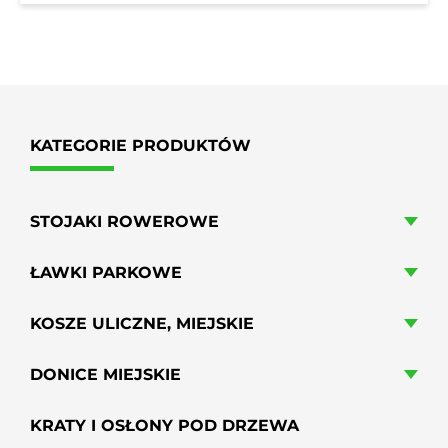
2172,18 zł
do
1766,00 zł
KATEGORIE PRODUKTÓW
STOJAKI ROWEROWE
ŁAWKI PARKOWE
KOSZE ULICZNE, MIEJSKIE
DONICE MIEJSKIE
KRATY I OSŁONY POD DRZEWA