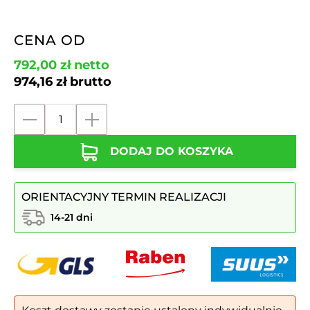
CENA OD
792,00
zł
netto
974,16
zł
brutto
ilość
Słupek
DODAJ DO KOSZYKA
stalowo-
żeliwny
P4
ORIENTACYJNY TERMIN REALIZACJI
14-21 dni