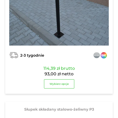
2-3 tygodnie
114,39
zł
brutto
93,00
zł
netto
Wybierz opcje
Słupek składany stalowo-żeliwny P3