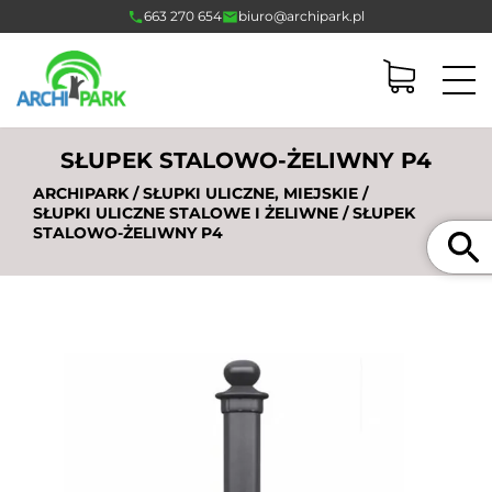
663 270 654
biuro@archipark.pl
SŁUPEK STALOWO-ŻELIWNY P4
ARCHIPARK
/
SŁUPKI ULICZNE, MIEJSKIE
/
SŁUPKI ULICZNE STALOWE I ŻELIWNE
/ SŁUPEK
Szukaj
STALOWO-ŻELIWNY P4