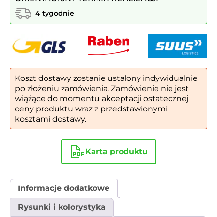
szachy
4 tygodnie
z
2
siedziskami
LIVORNO
Koszt dostawy zostanie ustalony indywidualnie
po złożeniu zamówienia. Zamówienie nie jest
wiążące do momentu akceptacji ostatecznej
ceny produktu wraz z przedstawionymi
kosztami dostawy.
Karta produktu
Informacje dodatkowe
Rysunki i kolorystyka