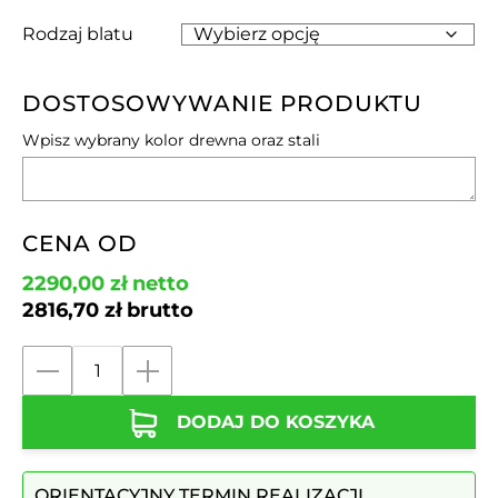
Rodzaj blatu
DOSTOSOWYWANIE PRODUKTU
Wpisz wybrany kolor drewna oraz stali
CENA OD
2290,00
zł
netto
2816,70
zł
brutto
ilość
Stalowy
DODAJ DO KOSZYKA
stół
do
gry
ORIENTACYJNY TERMIN REALIZACJI
w