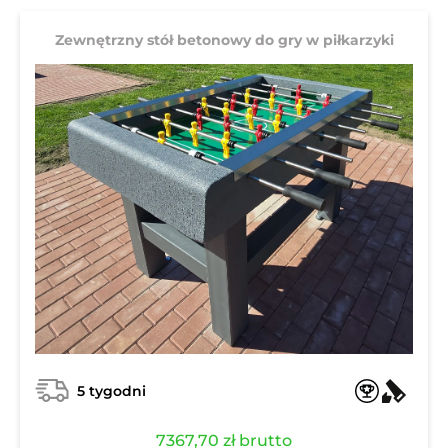
Zewnętrzny stół betonowy do gry w piłkarzyki
5 tygodni
7367,70
zł
brutto