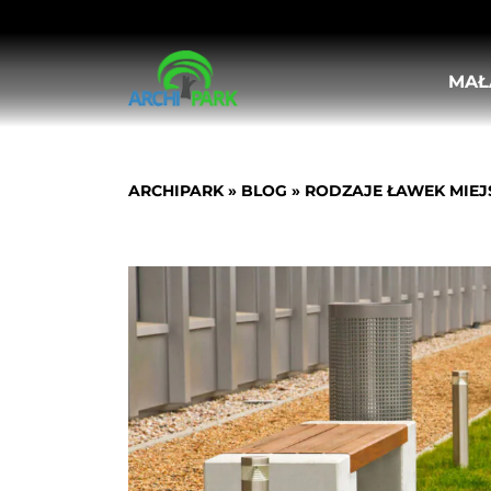
MAŁ
STOJAKI ROWEROWE
ŁAWKI PARKOWE
KOSZE ULICZNE, MIEJSKIE
ARCHIPARK
»
BLOG
»
RODZAJE ŁAWEK MIEJ
DONICE MIEJSKIE
KRATY I OSŁONY POD DRZEWA
OSŁONY PIONOWE DO DRZEW
SŁUPKI ULICZNE
BARIERKI MIEJSKIE
TABLICE OGŁOSZENIOWE I INFORMA
POPIELNICE
LEŻAKI MIEJSKIE
HUŚTAWKI MIEJSKIE
MEBLE OGRODOWO-PIKNIKOWE
WIATY ROWEROWE
STOŁY DO GIER