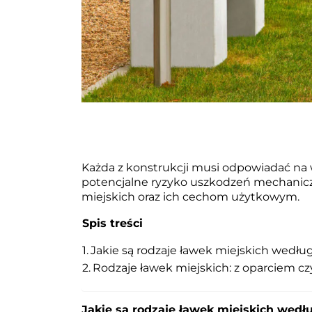
HAMAKI MIEJSKIE
GRILLE PARKOWE, OSIEDLOWE
PRZYSIADKI MIEJSKIE
PERGOLE MIEJSKIE
Każda z konstrukcji musi odpowiadać na
potencjalne ryzyko uszkodzeń mechanicz
miejskich oraz ich cechom użytkowym.
Spis treści
Jakie są rodzaje ławek miejskich wedłu
Rodzaje ławek miejskich: z oparciem cz
Jakie są rodzaje ławek miejskich wedł