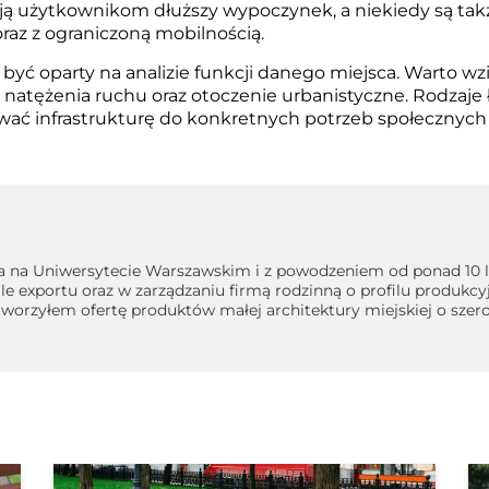
ają użytkownikom dłuższy wypoczynek, a niekiedy są tak
raz z ograniczoną mobilnością.
yć oparty na analizie funkcji danego miejsca. Warto w
 natężenia ruchu oraz otoczenie urbanistyczne. Rodzaje 
wać infrastrukturę do konkretnych potrzeb społecznych 
 na Uniwersytecie Warszawskim i z powodzeniem od ponad 10 la
e exportu oraz w zarządzaniu firmą rodzinną o profilu produkcy
Stworzyłem ofertę produktów małej architektury miejskiej o s