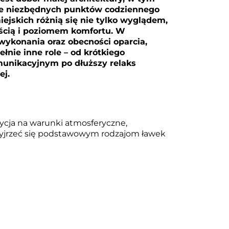
ale niezbędnych punktów codziennego
iejskich
różnią się nie tylko wyglądem,
ością i poziomem komfortu.
W
 wykonania oraz obecności oparcia,
łnie inne role – od krótkiego
unikacyjnym po dłuższy relaks
ej.
ycja na warunki atmosferyczne,
zyjrzeć się podstawowym rodzajom ławek