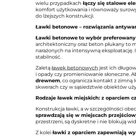
wielu przypadkach
łączy się stalowe e
komfort użytkowania i równoważy surowy
do lżejszych konstrukcji.
Ławki betonowe – rozwiązania antyw
Ławki betonowe
to wybór preferowany 
architektoniczny oraz beton płukany to m
narażonych na intensywną eksploatację. 
stabilność.
Zaletą
ławek betonowych
jest ich długow
i opady czy promieniowanie słoneczne. 
drewnem
, co ogranicza kontakt z zimną 
skwerach czy w sąsiedztwie obiektów uży
Rodzaje ławek miejskich: z oparciem c
Konstrukcja ławki, a w szczególności obe
sprawdzają się w miejscach przejścio
przestrzeni, są dyskretne i nie blokują 
Z kolei
ławki z oparciem zapewniają wyż