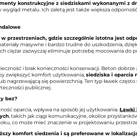
lementy konstrukcyjne z siedziskami wykonanymi z 
 wygląd metalu. Ich zaletą jest także większa odporno
andalowe
w przestrzeniach, gdzie szczególnie istotna jest odp
ateriały masywne i bardzo trudne do uszkodzenia, dzięk
Ich ciężar zazwyczaj eliminuje potrzebę mocowania do po
ieczność i brak konieczności konserwacji. Beton dobrze 
Aby zwiększyć komfort użytkowania,
siedziska i oparci
lub nagrzewającą się powierzchnią. Ten typ ławek często 
teczności publicznej.
zy bez?
cność oparcia, wpływa na sposób jej użytkowania.
Ławki 
wych
, takich jak ciągi komunikacyjne, okolice przystankó
widoku, co może mieć znaczenie w projektowaniu przestrze
szy komfort siedzenia i są preferowane w lokalizacj