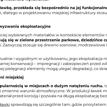
wkę, przekłada się bezpośrednio na jej funkcjonalno
 dlatego w projektowaniu miejskiej infrastruktury stos
 wyzwania eksploatacyjne
ciej wybieranych materiałów w kontekście elementów ma
ją się w zielone przestrzenie parkowe, dziedzińce c
ki. Zazwyczaj stosuje się drewno sosnowe, modrzewiowe 
ualnie i wygodnym w użytkowaniu, jego eksploatacja ni
rnej konserwacji – impregnacji i zabezpieczeń przed w
j pielęgnacji elementy mogą ulegać degradacji, co skra
ni miejskiej
opularnością w miejscach o dużym natężeniu ruchu.
I
 zmienne warunki atmosferyczne. W produkcji ławek mie
eriał przed korozją i pozwala na długą eksploatację be
ławki
sprawdzają się szczególnie tam, gdzie priorytetem 