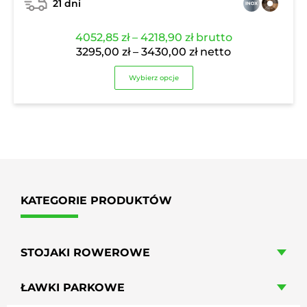
21 dni
Zakres
4052,85
zł
–
4218,90
zł
brutto
cen:
Zakres
3295,00
zł
–
3430,00
zł
netto
od
cen:
Wybierz opcje
4052,85 zł
od
do
3295,00 zł
4218,90 zł
do
3430,00 zł
KATEGORIE PRODUKTÓW
STOJAKI ROWEROWE
ŁAWKI PARKOWE