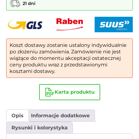
pojemność:
21 dni
3x80l
|
napisy
wycinka
laserowa
Koszt dostawy zostanie ustalony indywidualnie
po złożeniu zamówienia. Zamówienie nie jest
wiążące do momentu akceptacji ostatecznej
ceny produktu wraz z przedstawionymi
kosztami dostawy.
Karta produktu
Opis
Informacje dodatkowe
Rysunki i kolorystyka