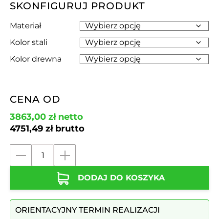
SKONFIGURUJ PRODUKT
Materiał
Kolor stali
Kolor drewna
CENA OD
3863,00
zł
netto
4751,49
zł
brutto
ilość
Kosz
DODAJ DO KOSZYKA
segregacyjny
ZEUS
I
ORIENTACYJNY TERMIN REALIZACJI
|