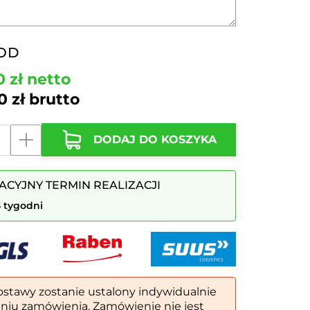
OD
00
zł
netto
70
zł
brutto
Kosz o pojemn
DODAJ DO KOSZYKA
ACYJNY TERMIN REALIZACJI
5 tygodni
ą
ą
ostawy zostanie ustalony indywidualnie
eniu zamówienia. Zamówienie nie jest