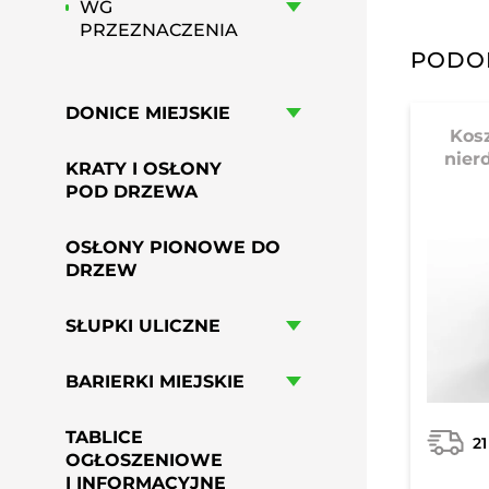
WG
PRZEZNACZENIA
PODO
DONICE MIEJSKIE
Kosz
nier
KRATY I OSŁONY
POD DRZEWA
OSŁONY PIONOWE DO
DRZEW
SŁUPKI ULICZNE
BARIERKI MIEJSKIE
TABLICE
21
OGŁOSZENIOWE
I INFORMACYJNE