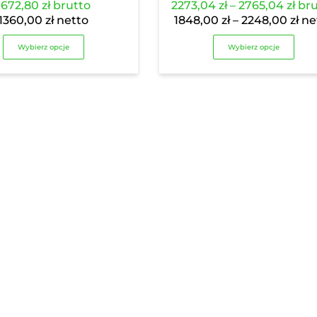
Zak
1672,80
zł
brutto
2273,04
zł
–
2765,04
zł
bru
cen
Za
1360,00
zł
netto
1848,00
zł
–
2248,00
zł
ne
od
cen
Wybierz opcje
Wybierz opcje
2273
od
do
184
276
do
224