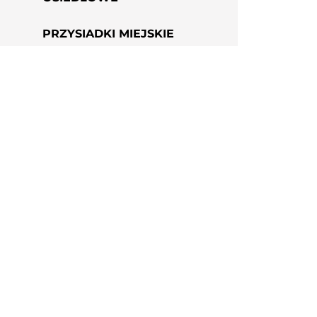
PRZYSIADKI MIEJSKIE
PERGOLE MIEJSKIE
Archip
ul. Ch
04-38
NIP: 11
tel:
66
e-mail