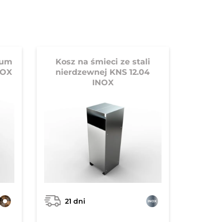
rum
Kosz na śmieci ze stali
NOX
nierdzewnej KNS 12.04
INOX
21 dni