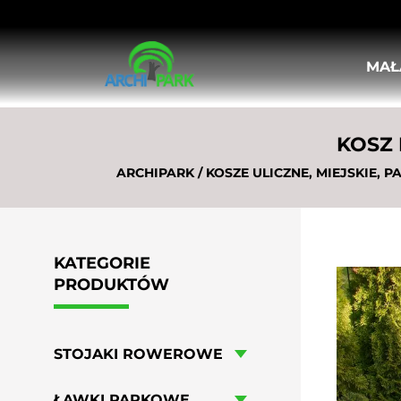
MAŁ
STOJAKI ROWEROWE
ŁAWKI PARKOWE
KOSZ 
KOSZE ULICZNE, MIEJSKIE
DONICE MIEJSKIE
ARCHIPARK
/
KOSZE ULICZNE, MIEJSKIE, 
KRATY I OSŁONY POD DRZEWA
OSŁONY PIONOWE DO DRZEW
SŁUPKI ULICZNE
BARIERKI MIEJSKIE
KATEGORIE
TABLICE OGŁOSZENIOWE I INFORMA
PRODUKTÓW
POPIELNICE
LEŻAKI MIEJSKIE
HUŚTAWKI MIEJSKIE
STOJAKI ROWEROWE
MEBLE OGRODOWO-PIKNIKOWE
WIATY ROWEROWE
ŁAWKI PARKOWE
STOŁY DO GIER