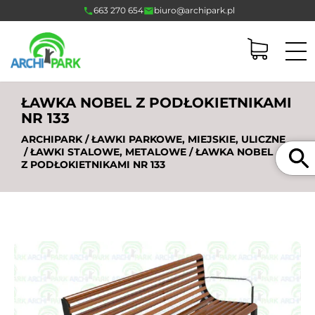
663 270 654
biuro@archipark.pl
ŁAWKA NOBEL Z PODŁOKIETNIKAMI
NR 133
ARCHIPARK
/
ŁAWKI PARKOWE, MIEJSKIE, ULICZNE
Szukaj
/
ŁAWKI STALOWE, METALOWE
/ ŁAWKA NOBEL
Z PODŁOKIETNIKAMI NR 133