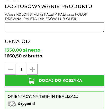
DOSTOSOWYWANIE PRODUKTU
Wpisz KOLOR STALI (z PALETY RAL) oraz KOLOR
DREWNA (PALETA LAKIERÓW LUB OLEJU)
CENA OD
1350,00
zł
netto
1660,50
zł
brutto
ilość
Ławka
DODAJ DO KOSZYKA
NOBEL
z
podłokietnikami
ORIENTACYJNY TERMIN REALIZACJI
nr
133
6 tygodni