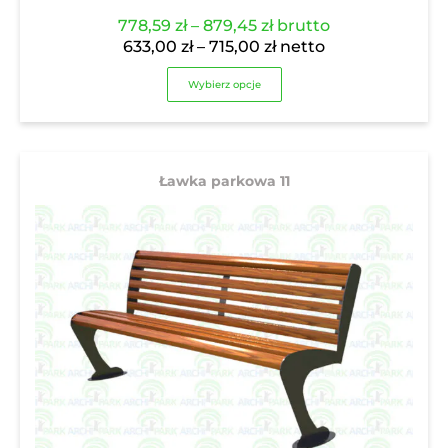
Zakres
778,59
zł
–
879,45
zł
brutto
cen:
Zakres
633,00
zł
–
715,00
zł
netto
od
cen:
Wybierz opcje
778,59 zł
od
do
633,00 zł
879,45 zł
do
715,00 zł
Ławka parkowa 11