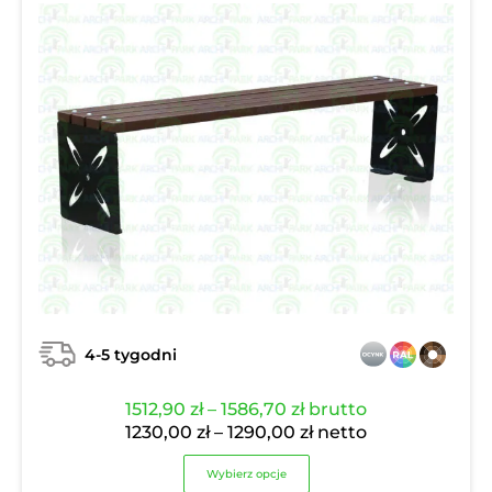
4-5 tygodni
Zakres
1512,90
zł
–
1586,70
zł
brutto
cen:
Zakres
1230,00
zł
–
1290,00
zł
netto
od
cen:
Wybierz opcje
1512,90 zł
od