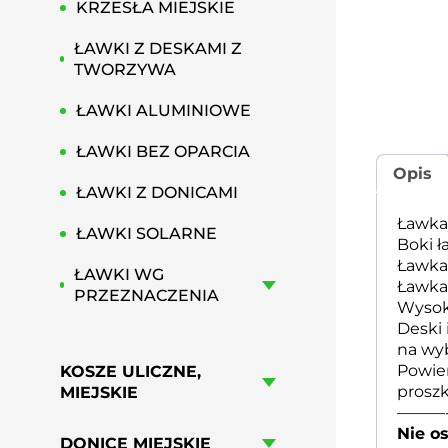
KRZESŁA MIEJSKIE
ŁAWKI Z DESKAMI Z
TWORZYWA
ŁAWKI ALUMINIOWE
ŁAWKI BEZ OPARCIA
Opis
ŁAWKI Z DONICAMI
Ławka 
ŁAWKI SOLARNE
Boki 
Ławka 
ŁAWKI WG
Ławka 
PRZEZNACZENIA
Wysok
Deski
na wyb
Powier
KOSZE ULICZNE,
proszk
MIEJSKIE
———
Nie o
DONICE MIEJSKIE