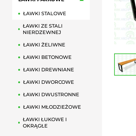
HAMAKI MIEJSKIE
ŁAWKI STALOWE
GRILLE PARKOWE, OSIEDLOWE
PRZYSIADKI MIEJSKIE
ŁAWKI ZE STALI
PERGOLE MIEJSKIE
NIERDZEWNEJ
ŁAWKI ŻELIWNE
ŁAWKI BETONOWE
ŁAWKI DREWNIANE
ŁAWKI DWORCOWE
ŁAWKI DWUSTRONNE
ŁAWKI MŁODZIEŻOWE
ŁAWKI ŁUKOWE I
OKRĄGŁE