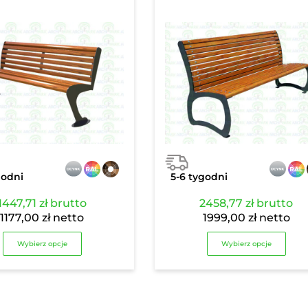
godni
5-6 tygodni
1447,71
zł
brutto
2458,77
zł
brutto
1177,00
zł
netto
1999,00
zł
netto
Wybierz opcje
Wybierz opcje