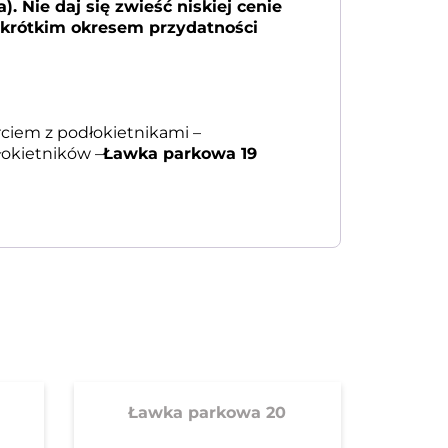
 Nie daj się zwieść niskiej cenie
z krótkim okresem przydatności
ciem z podłokietnikami –
łokietników –
Ławka parkowa 19
Ławka parkowa 20