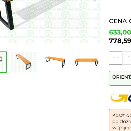
CENA 
633,0
778,5
ilość
Ławka
parkowa
ORIENT
21
Koszt d
po złoż
wiążące