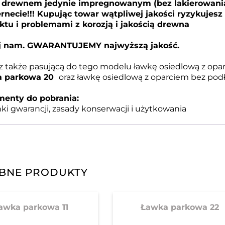
z drewnem jedynie impregnowanym (bez lakierowania).
ernecie!!! Kupując towar wątpliwej jakości ryzykujes
ktu i problemami z korozją i jakością drewna
j nam. GWARANTUJEMY najwyższą jakość.
 także pasującą do tego modelu ławkę osiedlową z opar
 parkowa 20
oraz ławkę osiedlową z oparciem bez pod
enty do pobrania:
i gwarancji, zasady konserwacji i użytkowania
BNE PRODUKTY
awka parkowa 11
Ławka parkowa 22