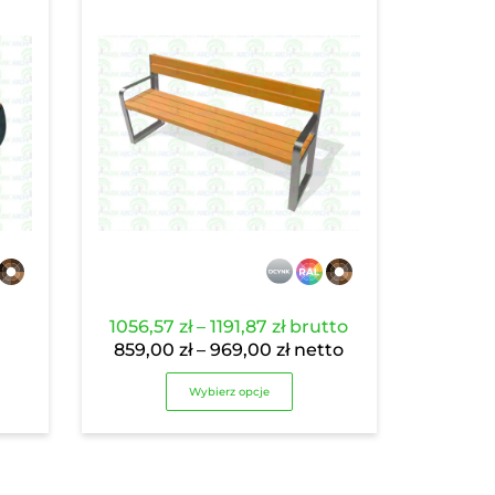
Zakres
1056,57
zł
–
1191,87
zł
brutto
cen:
Zakres
859,00
zł
–
969,00
zł
netto
od
cen:
Wybierz opcje
1056,57 zł
od
do
859,00 zł
1191,87 zł
do
969,00 zł