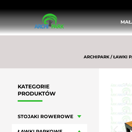
MAŁ
STOJAKI ROWEROWE
ŁAWKI PARKOWE
KOSZE ULICZNE, MIEJSKIE
DONICE MIEJSKIE
ARCHIPARK
/
ŁAWKI P
KRATY I OSŁONY POD DRZEWA
OSŁONY PIONOWE DO DRZEW
SŁUPKI ULICZNE
BARIERKI MIEJSKIE
KATEGORIE
TABLICE OGŁOSZENIOWE I INFORMA
PRODUKTÓW
POPIELNICE
LEŻAKI MIEJSKIE
HUŚTAWKI MIEJSKIE
STOJAKI ROWEROWE
MEBLE OGRODOWO-PIKNIKOWE
WIATY ROWEROWE
ŁAWKI PARKOWE
STOŁY DO GIER