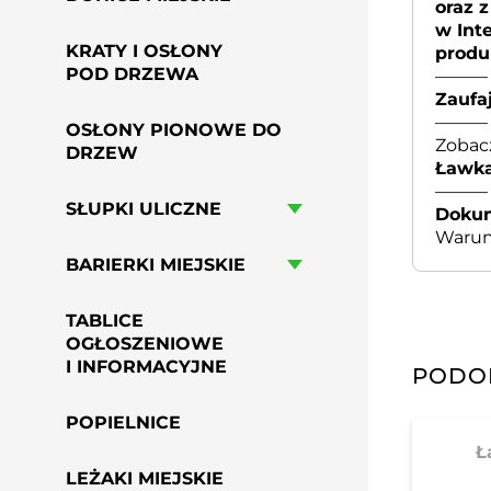
oraz 
w Int
KRATY I OSŁONY
produ
POD DRZEWA
———
Zaufa
———
OSŁONY PIONOWE DO
Zobacz
DRZEW
Ławka
———
SŁUPKI ULICZNE
Dokum
Warunk
BARIERKI MIEJSKIE
TABLICE
OGŁOSZENIOWE
I INFORMACYJNE
PODO
POPIELNICE
Ł
LEŻAKI MIEJSKIE