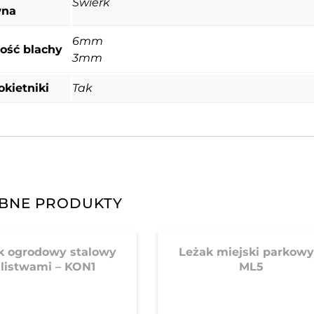
Świerk
wna
6mm
ość blachy
3mm
okietniki
Tak
BNE PRODUKTY
k ogrodowy stalowy
Leżak miejski parkowy
 listwami – KON1
ML5