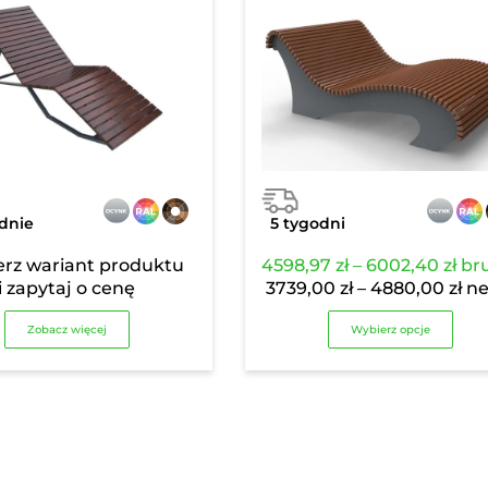
dnie
5 tygodni
Zak
rz wariant produktu
4598,97
zł
–
6002,40
zł
bru
cen
Za
i zapytaj o cenę
3739,00
zł
–
4880,00
zł
ne
od
ce
Zobacz więcej
Wybierz opcje
459
od
do
373
600
do
48