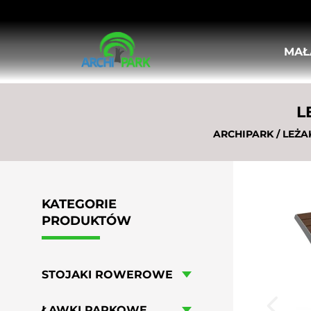
MAŁ
STOJAKI ROWEROWE
ŁAWKI PARKOWE
L
KOSZE ULICZNE, MIEJSKIE
DONICE MIEJSKIE
ARCHIPARK
/
LEŻA
KRATY I OSŁONY POD DRZEWA
OSŁONY PIONOWE DO DRZEW
SŁUPKI ULICZNE
BARIERKI MIEJSKIE
KATEGORIE
TABLICE OGŁOSZENIOWE I INFORMA
PRODUKTÓW
POPIELNICE
LEŻAKI MIEJSKIE
HUŚTAWKI MIEJSKIE
STOJAKI ROWEROWE
MEBLE OGRODOWO-PIKNIKOWE
WIATY ROWEROWE
ŁAWKI PARKOWE
STOŁY DO GIER