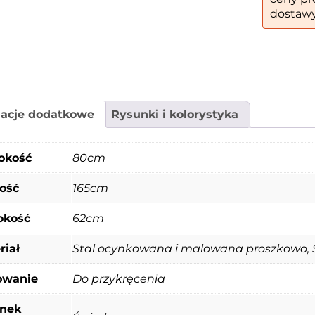
dostawy
macje dodatkowe
Rysunki i kolorystyka
okość
80cm
ość
165cm
okość
62cm
riał
Stal ocynkowana i malowana proszkowo, 
owanie
Do przykręcenia
nek