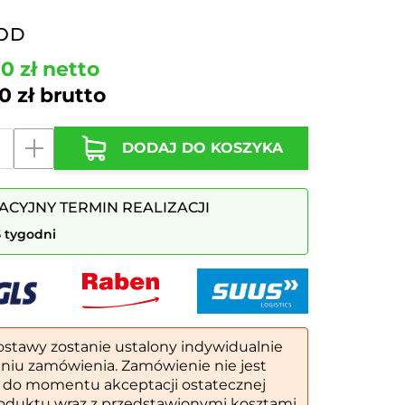
OD
00
zł
netto
50
zł
brutto
DODAJ DO KOSZYKA
ACYJNY TERMIN REALIZACJI
tnikami
5 tygodni
ostawy zostanie ustalony indywidualnie
eniu zamówienia. Zamówienie nie jest
 do momentu akceptacji ostatecznej
oduktu wraz z przedstawionymi kosztami