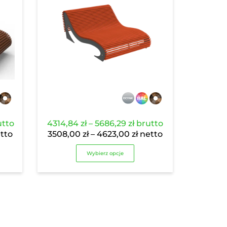
res
Zakres
tto
4314,84
zł
–
5686,29
zł
brutto
:
kres
cen:
Zakres
tto
3508,00
zł
–
4623,00
zł
netto
n:
od
cen:
8,97 zł
Wybierz opcje
4314,84 zł
od
9,00 zł
do
3508,00 zł
2,40 zł
5686,29 zł
do
80,00 zł
4623,00 zł