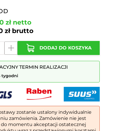
OD
00
zł
netto
60
zł
brutto
DODAJ DO KOSZYKA
a
ACYJNY TERMIN REALIZACJI
5 tygodni
ostawy zostanie ustalony indywidualnie
eniu zamówienia. Zamówienie nie jest
 do momentu akceptacji ostatecznej
oduktu wraz z przedstawionymi kosztami