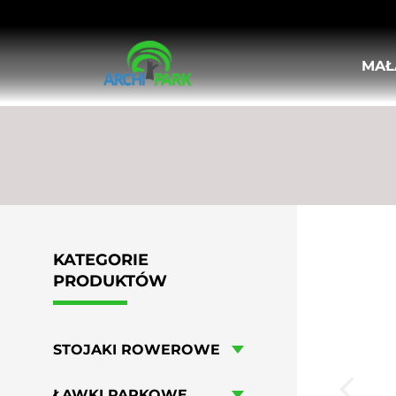
MAŁ
STOJAKI ROWEROWE
ŁAWKI PARKOWE
KOSZE ULICZNE, MIEJSKIE
DONICE MIEJSKIE
KRATY I OSŁONY POD DRZEWA
OSŁONY PIONOWE DO DRZEW
SŁUPKI ULICZNE
BARIERKI MIEJSKIE
KATEGORIE
TABLICE OGŁOSZENIOWE I INFORMA
PRODUKTÓW
POPIELNICE
LEŻAKI MIEJSKIE
HUŚTAWKI MIEJSKIE
STOJAKI ROWEROWE
MEBLE OGRODOWO-PIKNIKOWE
WIATY ROWEROWE
ŁAWKI PARKOWE
STOŁY DO GIER