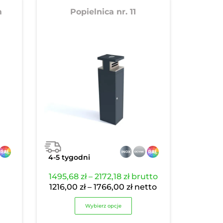
m
Popielnica nr. 11
4-5 tygodni
Zakres
1495,68
zł
–
2172,18
zł
brutto
cen:
Zakres
1216,00
zł
–
1766,00
zł
netto
od
cen:
Wybierz opcje
1495,68 zł
od
do
1216,00 zł