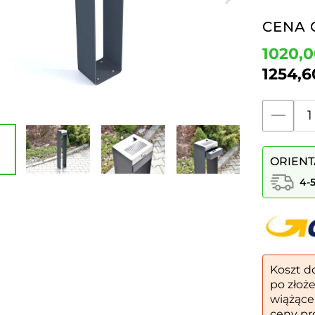
CENA 
1020,
1254,
ilość
Popielnic
nr.
ORIENT
8
4-
Koszt d
po złoż
wiążące
ceny pr