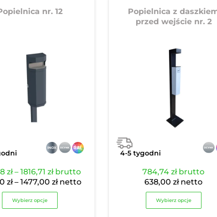
Popielnica nr. 12
Popielnica z daszkie
przed wejście nr. 2
godni
4-5 tygodni
Zakres
98
zł
–
1816,71
zł
brutto
784,74
zł
brutto
cen:
Zakres
00
zł
–
1477,00
zł
netto
638,00
zł
netto
od
cen:
Wybierz opcje
1138,98 zł
od
Wybierz opcje
do
926,00 zł